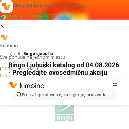
Aktualni katalozi uvijek pri ruci
Dodaj u Chrome - BESPLATNO
Kimbino
Bingo Ljubuški
Sve ponude na jednom mjestu
Bingo Ljubuški katalog od 04.08.2026
(14,1 tis. recenzija)
- Pregledajte ovosedmičnu akciju
Otvori
OGLAS
Pretraži prodavnice, kategorije, proizvode...