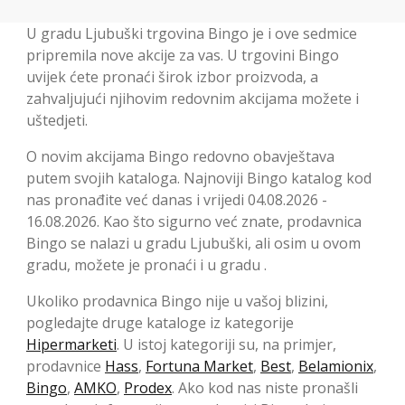
U gradu Ljubuški trgovina Bingo je i ove sedmice
pripremila nove akcije za vas. U trgovini Bingo
uvijek ćete pronaći širok izbor proizvoda, a
zahvaljujući njihovim redovnim akcijama možete i
uštedjeti.
O novim akcijama Bingo redovno obavještava
putem svojih kataloga. Najnoviji Bingo katalog kod
nas pronađite već danas i vrijedi 04.08.2026 -
16.08.2026. Kao što sigurno već znate, prodavnica
Bingo se nalazi u gradu Ljubuški, ali osim u ovom
gradu, možete je pronaći i u gradu .
Ukoliko prodavnica Bingo nije u vašoj blizini,
pogledajte druge kataloge iz kategorije
Hipermarketi
. U istoj kategoriji su, na primjer,
prodavnice
Hass
,
Fortuna Market
,
Best
,
Belamionix
,
Bingo
,
AMKO
,
Prodex
. Ako kod nas niste pronašli