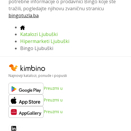
potrebne informacije o prodavnici Bingo koje ste
tražili, pogledajte njihovu zvaničnu stranicu
bingotuzla.ba
.
Katalozi Ljubuški
Hipermarketi Ljubuški
Bingo Ljubuški
Najnoviji katalozi, ponude i popusti
Preuzmi u
Preuzmi u
Preuzmi u