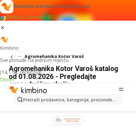
Aktualni katalozi uvijek pri ruci
Dodaj u Chrome - BESPLATNO
Kimbino
Agromehanika Kotor Varoš
Sve ponude na jednom mjestu
Agromehanika Kotor Varoš katalog
(14,1 tis. recenzija)
od 01.08.2026 - Pregledajte
Otvori
ovosedmičnu akciju
OGLAS
Pretraži prodavnice, kategorije, proizvode...