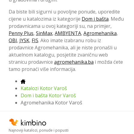
Da biste bili sigurni u povoljne ponude, uporedite
cijene u katalozima iz kategorije
Dom i bašta
. Među
prodavnicama u ovoj kategoriji su, na primjer,
Penny Plus
,
SinMax
,
AMBYENTA
,
Agromehanika
,
OBI
,
JYSK
,
FIS
. Ako imate izabranu robu iz
prodavnice Agromehanika, ali je niste pronašli u
aktuelnom katalogu, posjetite zvaničnu web
stranicu prodavnice
agromehanika.ba
i možda ćete
tamo pronaći više informacija.
Katalozi Kotor Varoš
Dom i bašta Kotor Varoš
Agromehanika Kotor Varoš
Najnoviji katalozi, ponude i popusti