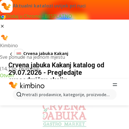
Aktualni katalozi uvijek pri ruci
Dodaj u Chrome - BESPLATNO
Kimbino
Crvena jabuka Kakanj
Sve ponude na jednom mjestu
Crvena jabuka Kakanj katalog od
(14,1 tis. recenzija)
29.07.2026 - Pregledajte
Otvori
ovosedmičnu akciju
OGLAS
Pretraži prodavnice, kategorije, proizvode...