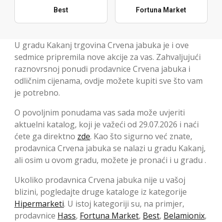
Best
Fortuna Market
U gradu Kakanj trgovina Crvena jabuka je i ove
sedmice pripremila nove akcije za vas. Zahvaljujući
raznovrsnoj ponudi prodavnice Crvena jabuka i
odličnim cijenama, ovdje možete kupiti sve što vam
je potrebno.
O povoljnim ponudama vas sada može uvjeriti
aktuelni katalog, koji je važeći od 29.07.2026 i naći
ćete ga direktno
zde
. Kao što sigurno već znate,
prodavnica Crvena jabuka se nalazi u gradu Kakanj,
ali osim u ovom gradu, možete je pronaći i u gradu .
Ukoliko prodavnica Crvena jabuka nije u vašoj
blizini, pogledajte druge kataloge iz kategorije
Hipermarketi
. U istoj kategoriji su, na primjer,
prodavnice
Hass
,
Fortuna Market
,
Best
,
Belamionix
,