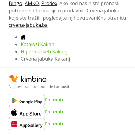
Bingo
,
AMKO
,
Prodex
. Ako kod nas niste pronašli
potrebne informacije o prodavnici Crvena jabuka
koje ste tražili, pogledajte njihovu zvaničnu stranicu
crvena-jabuka.ba
.
Katalozi Kakanj
Hipermarketi Kakanj
Crvena jabuka Kakanj
Najnoviji katalozi, ponude i popusti
Preuzmi u
Preuzmi u
Preuzmi u