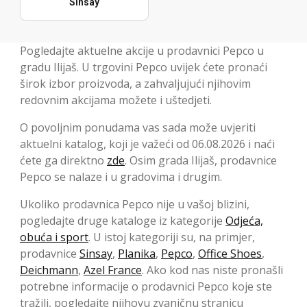
Sinsay
Pogledajte aktuelne akcije u prodavnici Pepco u
gradu Ilijaš. U trgovini Pepco uvijek ćete pronaći
širok izbor proizvoda, a zahvaljujući njihovim
redovnim akcijama možete i uštedjeti.
O povoljnim ponudama vas sada može uvjeriti
aktuelni katalog, koji je važeći od 06.08.2026 i naći
ćete ga direktno
zde
. Osim grada Ilijaš, prodavnice
Pepco se nalaze i u gradovima i drugim.
Ukoliko prodavnica Pepco nije u vašoj blizini,
pogledajte druge kataloge iz kategorije
Odjeća,
obuća i sport
. U istoj kategoriji su, na primjer,
prodavnice
Sinsay
,
Planika
,
Pepco
,
Office Shoes
,
Deichmann
,
Azel France
. Ako kod nas niste pronašli
potrebne informacije o prodavnici Pepco koje ste
tražili, pogledajte njihovu zvaničnu stranicu