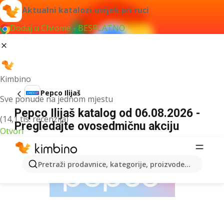
Aktualni katalozi uvijek pri ruci
Dodaj u Chrome - BESPLATNO
Kimbino
Pepco Ilijaš
Sve ponude na jednom mjestu
Pepco Ilijaš katalog od 06.08.2026 -
(14,1 tis. recenzija)
Pregledajte ovosedmičnu akciju
Otvori
OGLAS
Pretraži prodavnice, kategorije, proizvode...