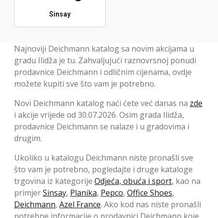
Sinsay
Najnoviji Deichmann katalog sa novim akcijama u
gradu Ilidža je tu. Zahvaljujući raznovrsnoj ponudi
prodavnice Deichmann i odličnim cijenama, ovdje
možete kupiti sve što vam je potrebno.
Novi Deichmann katalog naći ćete već danas na
zde
i akcije vrijede od 30.07.2026. Osim grada Ilidža,
prodavnice Deichmann se nalaze i u gradovima i
drugim.
Ukoliko u katalogu Deichmann niste pronašli sve
što vam je potrebno, pogledajte i druge kataloge
trgovina iz kategorije
Odjeća, obuća i sport
, kao na
primjer
Sinsay
,
Planika
,
Pepco
,
Office Shoes
,
Deichmann
,
Azel France
. Ako kod nas niste pronašli
potrebne informacije o prodavnici Deichmann koje