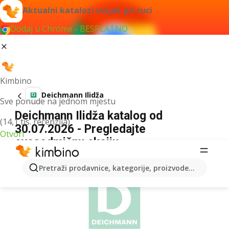
Aktualni katalozi uvijek pri ruci
Dodaj u Chrome - BESPLATNO
Kimbino
Deichmann Ilidža
Sve ponude na jednom mjestu
Deichmann Ilidža katalog od
(14,1 tis. recenzija)
30.07.2026 - Pregledajte
Otvori
ovosedmičnu akciju
OGLAS
Pretraži prodavnice, kategorije, proizvode...