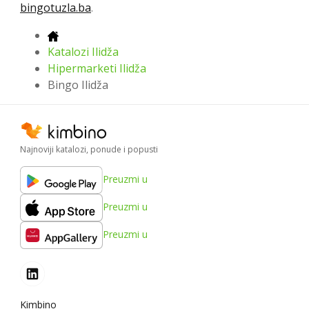
bingotuzla.ba
.
Katalozi Ilidža
Hipermarketi Ilidža
Bingo Ilidža
Najnoviji katalozi, ponude i popusti
Preuzmi u
Preuzmi u
Preuzmi u
Kimbino