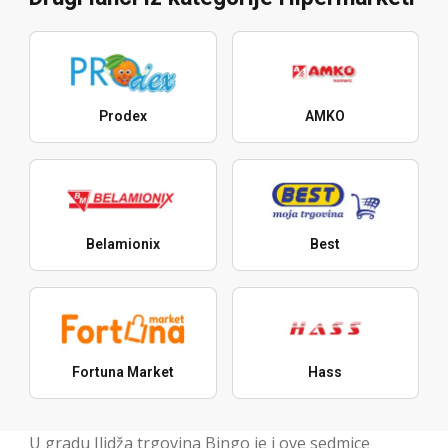
Prodex
AMKO
Belamionix
Best
Fortuna Market
Hass
U gradu Ilidža trgovina Bingo je i ove sedmice