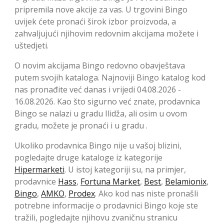
pripremila nove akcije za vas. U trgovini Bingo
uvijek ćete pronaći širok izbor proizvoda, a
zahvaljujući njihovim redovnim akcijama možete i
uštedjeti.
O novim akcijama Bingo redovno obavještava
putem svojih kataloga. Najnoviji Bingo katalog kod
nas pronađite već danas i vrijedi 04.08.2026 -
16.08.2026. Kao što sigurno već znate, prodavnica
Bingo se nalazi u gradu Ilidža, ali osim u ovom
gradu, možete je pronaći i u gradu .
Ukoliko prodavnica Bingo nije u vašoj blizini,
pogledajte druge kataloge iz kategorije
Hipermarketi
. U istoj kategoriji su, na primjer,
prodavnice
Hass
,
Fortuna Market
,
Best
,
Belamionix
,
Bingo
,
AMKO
,
Prodex
. Ako kod nas niste pronašli
potrebne informacije o prodavnici Bingo koje ste
tražili, pogledajte njihovu zvaničnu stranicu