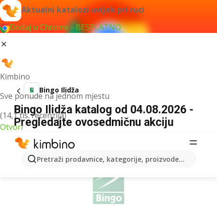
Aktualni katalozi uvijek pri ruci
Dodaj u Chrome - BESPLATNO
Kimbino
Bingo Ilidža
Sve ponude na jednom mjestu
Bingo Ilidža katalog od 04.08.2026 -
(14,1 tis. recenzija)
Pregledajte ovosedmičnu akciju
Otvori
OGLAS
Pretraži prodavnice, kategorije, proizvode...