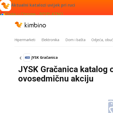
Aktualni katalozi uvijek pri ruci
Dodaj u Chrome - BESPLATNO
Hipermarketi
Elektronika
Dom i bašta
Odjeća, obuć
JYSK Gračanica
JYSK Gračanica katalog o
ovosedmičnu akciju