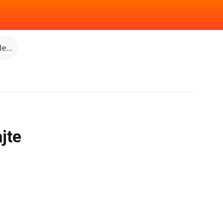
e...
jte