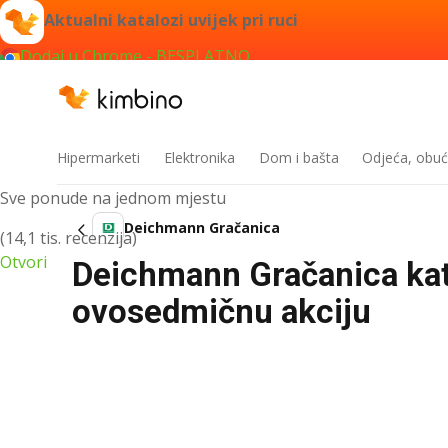
Aktualni katalozi uvijek pri ruci
Dodaj u Chrome - BESPLATNO
Kimbino
Hipermarketi
Elektronika
Dom i bašta
Odjeća, obuć
Sve ponude na jednom mjestu
Deichmann Gračanica
(14,1 tis. recenzija)
Otvori
Deichmann Gračanica kat
ovosedmičnu akciju