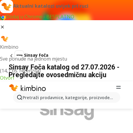
Aktualni katalozi uvijek pri ruci
Dodaj u Chrome - BESPLATNO
Kimbino
Sinsay Foča
Sve ponude na jednom mjestu
Sinsay Foča katalog od 27.07.2026 -
(14,1 tis. recenzija)
Pregledajte ovosedmičnu akciju
Otvori
OGLAS
Pretraži prodavnice, kategorije, proizvode...