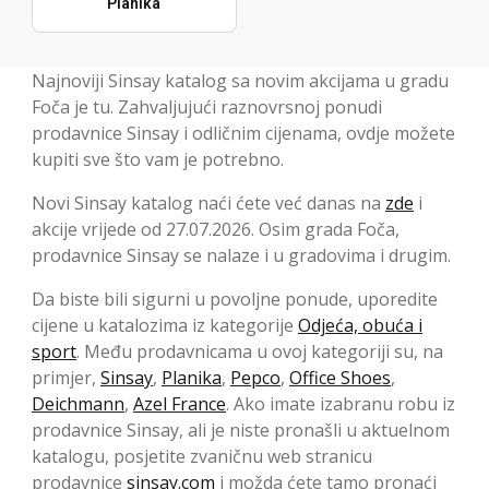
Planika
Najnoviji Sinsay katalog sa novim akcijama u gradu
Foča je tu. Zahvaljujući raznovrsnoj ponudi
prodavnice Sinsay i odličnim cijenama, ovdje možete
kupiti sve što vam je potrebno.
Novi Sinsay katalog naći ćete već danas na
zde
i
akcije vrijede od 27.07.2026. Osim grada Foča,
prodavnice Sinsay se nalaze i u gradovima i drugim.
Da biste bili sigurni u povoljne ponude, uporedite
cijene u katalozima iz kategorije
Odjeća, obuća i
sport
. Među prodavnicama u ovoj kategoriji su, na
primjer,
Sinsay
,
Planika
,
Pepco
,
Office Shoes
,
Deichmann
,
Azel France
. Ako imate izabranu robu iz
prodavnice Sinsay, ali je niste pronašli u aktuelnom
katalogu, posjetite zvaničnu web stranicu
prodavnice
sinsay.com
i možda ćete tamo pronaći