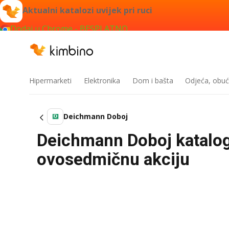
Aktualni katalozi uvijek pri ruci
Dodaj u Chrome - BESPLATNO
Hipermarketi
Elektronika
Dom i bašta
Odjeća, obuć
Deichmann Doboj
Deichmann Doboj katalog
ovosedmičnu akciju