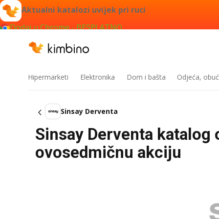
Aktualni katalozi uvijek pri ruci
Dodaj u Chrome - BESPLATNO
Hipermarketi
Elektronika
Dom i bašta
Odjeća, obuć
Sinsay Derventa
Sinsay Derventa katalog 
ovosedmičnu akciju