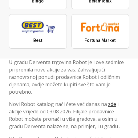
Bingo
Belamionix
Best
Fortuna Market
U gradu Derventa trgovina Robot je i ove sedmice
pripremila nove akcije za vas. Zahvaljujući
raznovrsnoj ponudi prodavnice Robot i odličnim
cijenama, ovdje možete kupiti sve što vam je
potrebno.
Novi Robot katalog naći ćete već danas na
zde
i
akcije vrijede od 03.08.2026. Filijale prodavnice
Robot možete pronaći u više gradova, a osim u
gradu Derventa nalaze se, na primjer, i u gradu .