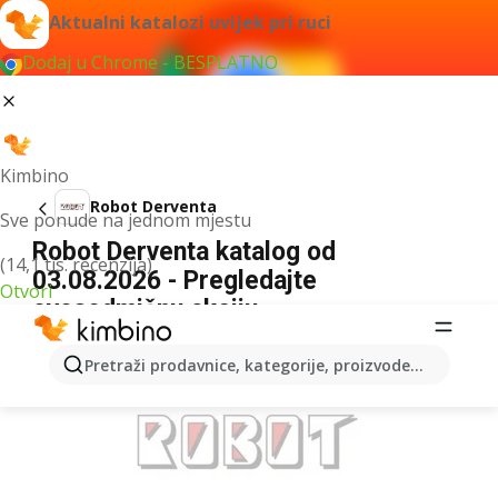
Aktualni katalozi uvijek pri ruci
Dodaj u Chrome - BESPLATNO
Kimbino
Robot Derventa
Sve ponude na jednom mjestu
Robot Derventa katalog od
(14,1 tis. recenzija)
03.08.2026 - Pregledajte
Otvori
ovosedmičnu akciju
OGLAS
Pretraži prodavnice, kategorije, proizvode...