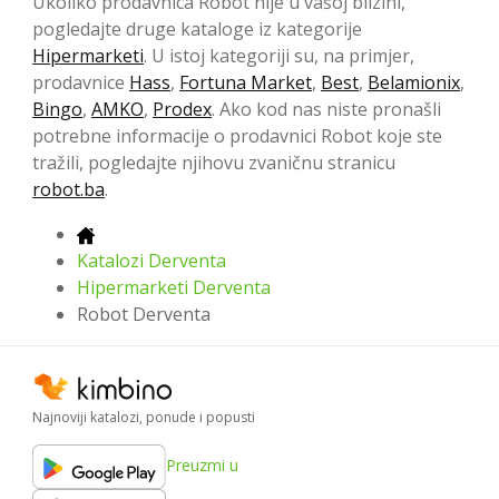
Ukoliko prodavnica Robot nije u vašoj blizini,
pogledajte druge kataloge iz kategorije
Hipermarketi
. U istoj kategoriji su, na primjer,
prodavnice
Hass
,
Fortuna Market
,
Best
,
Belamionix
,
Bingo
,
AMKO
,
Prodex
. Ako kod nas niste pronašli
potrebne informacije o prodavnici Robot koje ste
tražili, pogledajte njihovu zvaničnu stranicu
robot.ba
.
Katalozi Derventa
Hipermarketi Derventa
Robot Derventa
Najnoviji katalozi, ponude i popusti
Preuzmi u