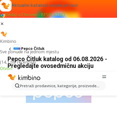
Aktualni katalozi uvijek pri ruci
Dodaj u Chrome - BESPLATNO
Kimbino
Pepco Čitluk
Sve ponude na jednom mjestu
Pepco Čitluk katalog od 06.08.2026 -
(14,1 tis. recenzija)
Pregledajte ovosedmičnu akciju
Otvori
OGLAS
Pretraži prodavnice, kategorije, proizvode...