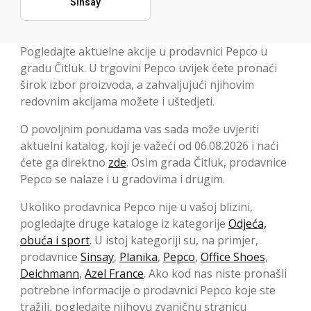
Sinsay
Pogledajte aktuelne akcije u prodavnici Pepco u
gradu Čitluk. U trgovini Pepco uvijek ćete pronaći
širok izbor proizvoda, a zahvaljujući njihovim
redovnim akcijama možete i uštedjeti.
O povoljnim ponudama vas sada može uvjeriti
aktuelni katalog, koji je važeći od 06.08.2026 i naći
ćete ga direktno
zde
. Osim grada Čitluk, prodavnice
Pepco se nalaze i u gradovima i drugim.
Ukoliko prodavnica Pepco nije u vašoj blizini,
pogledajte druge kataloge iz kategorije
Odjeća,
obuća i sport
. U istoj kategoriji su, na primjer,
prodavnice
Sinsay
,
Planika
,
Pepco
,
Office Shoes
,
Deichmann
,
Azel France
. Ako kod nas niste pronašli
potrebne informacije o prodavnici Pepco koje ste
tražili, pogledajte njihovu zvaničnu stranicu