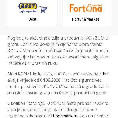
Best
Fortuna Market
Pogledajte aktuelne akcije u prodavnici KONZUM u
gradu Cazin. Po povoljnim cijenama u prodavnici
KONZUM možete kupiti sve što vam je potrebno, a
zahvaljujući njihovom širokom asortimanu sigurno
nećete otići praznih ruku.
Novi KONZUM katalog naći ćete već danas na
zde
i
akcije vrijede od 04.08.2026. Kao što sigurno već
znate, prodavnica KONZUM se nalazi u gradu Cazin,
ali osim u ovom gradu, možete je pronaći i u gradu .
Ukoliko u katalogu KONZUM niste pronašli sve što
vam je potrebno, pogledajte i druge kataloge
trgovina iz kategorije
Hipermarketi
, kao na primjer