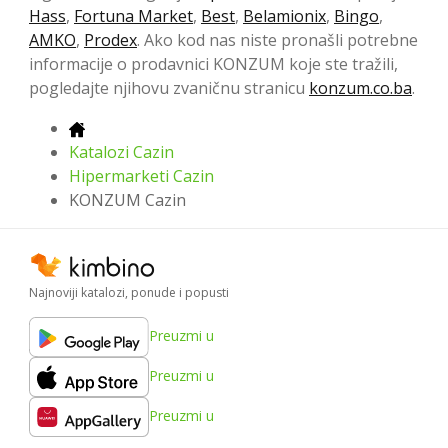
Hass
,
Fortuna Market
,
Best
,
Belamionix
,
Bingo
,
AMKO
,
Prodex
. Ako kod nas niste pronašli potrebne
informacije o prodavnici KONZUM koje ste tražili,
pogledajte njihovu zvaničnu stranicu
konzum.co.ba
.
Katalozi Cazin
Hipermarketi Cazin
KONZUM Cazin
Najnoviji katalozi, ponude i popusti
Preuzmi u
Preuzmi u
Preuzmi u