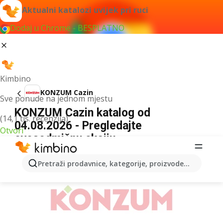
Aktualni katalozi uvijek pri ruci
Dodaj u Chrome - BESPLATNO
Kimbino
KONZUM Cazin
Sve ponude na jednom mjestu
KONZUM Cazin katalog od
(14,1 tis. recenzija)
04.08.2026 - Pregledajte
Otvori
ovosedmičnu akciju
OGLAS
Pretraži prodavnice, kategorije, proizvode...