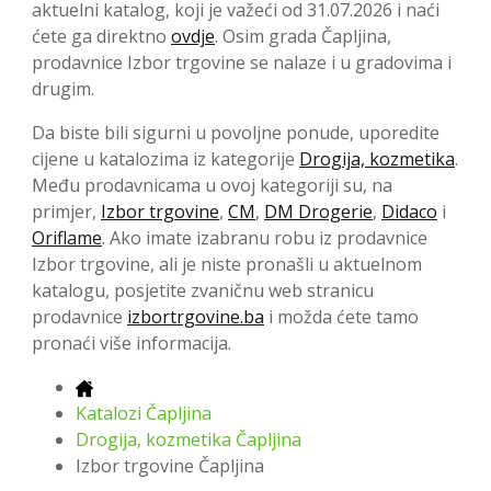
aktuelni katalog, koji je važeći od 31.07.2026 i naći
ćete ga direktno
ovdje
. Osim grada Čapljina,
prodavnice Izbor trgovine se nalaze i u gradovima i
drugim.
Da biste bili sigurni u povoljne ponude, uporedite
cijene u katalozima iz kategorije
Drogija, kozmetika
.
Među prodavnicama u ovoj kategoriji su, na
primjer,
Izbor trgovine
,
CM
,
DM Drogerie
,
Didaco
i
Oriflame
. Ako imate izabranu robu iz prodavnice
Izbor trgovine, ali je niste pronašli u aktuelnom
katalogu, posjetite zvaničnu web stranicu
prodavnice
izbortrgovine.ba
i možda ćete tamo
pronaći više informacija.
Katalozi Čapljina
Drogija, kozmetika Čapljina
Izbor trgovine Čapljina