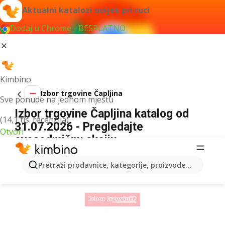
Aktualni katalozi uvijek pri ruci
Dodaj u Chrome - BESPLATNO
Kimbino
Izbor trgovine Čapljina
Sve ponude na jednom mjestu
Izbor trgovine Čapljina katalog od
(14,1 tis. recenzija)
31.07.2026 - Pregledajte
Otvori
ovosedmičnu akciju
OGLAS
Pretraži prodavnice, kategorije, proizvode...