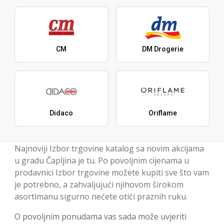
CM
DM Drogerie
Didaco
Oriflame
Najnoviji Izbor trgovine katalog sa novim akcijama
u gradu Čapljina je tu. Po povoljnim cijenama u
prodavnici Izbor trgovine možete kupiti sve što vam
je potrebno, a zahvaljujući njihovom širokom
asortimanu sigurno nećete otići praznih ruku.
O povoljnim ponudama vas sada može uvjeriti