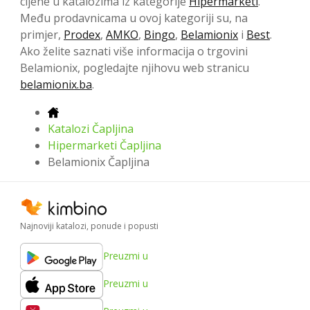
cijene u katalozima iz kategorije
Hipermarketi
.
Među prodavnicama u ovoj kategoriji su, na
primjer,
Prodex
,
AMKO
,
Bingo
,
Belamionix
i
Best
.
Ako želite saznati više informacija o trgovini
Belamionix, pogledajte njihovu web stranicu
belamionix.ba
.
Katalozi Čapljina
Hipermarketi Čapljina
Belamionix Čapljina
Najnoviji katalozi, ponude i popusti
Preuzmi u
Preuzmi u