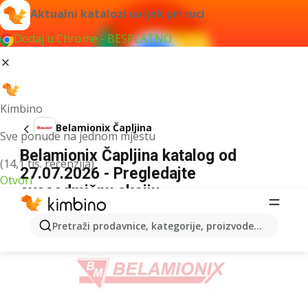
Aktualni katalozi uvijek pri ruci
Dodaj u Chrome - BESPLATNO
Kimbino
Belamionix Čapljina
Sve ponude na jednom mjestu
Belamionix Čapljina katalog od
(14,1 tis. recenzija)
27.07.2026 - Pregledajte
Otvori
ovosedmičnu akciju
OGLAS
Pretraži prodavnice, kategorije, proizvode...