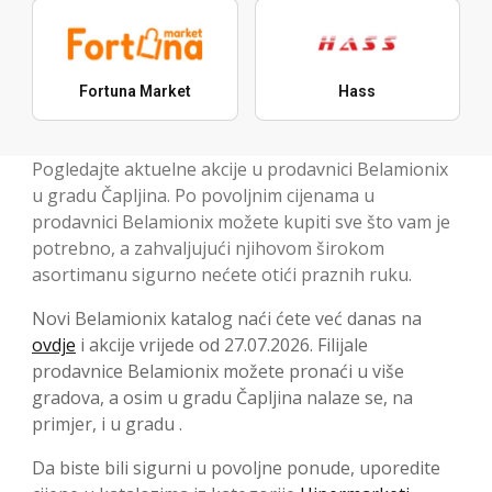
Fortuna Market
Hass
Pogledajte aktuelne akcije u prodavnici Belamionix
u gradu Čapljina. Po povoljnim cijenama u
prodavnici Belamionix možete kupiti sve što vam je
potrebno, a zahvaljujući njihovom širokom
asortimanu sigurno nećete otići praznih ruku.
Novi Belamionix katalog naći ćete već danas na
ovdje
i akcije vrijede od 27.07.2026. Filijale
prodavnice Belamionix možete pronaći u više
gradova, a osim u gradu Čapljina nalaze se, na
primjer, i u gradu .
Da biste bili sigurni u povoljne ponude, uporedite