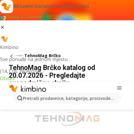
Aktualni katalozi uvijek pri ruci
Dodaj u Chrome - BESPLATNO
Kimbino
TehnoMag Brčko
Sve ponude na jednom mjestu
TehnoMag Brčko katalog od
(14,1 tis. recenzija)
20.07.2026 - Pregledajte
Otvori
ovosedmičnu akciju
OGLAS
Pretraži prodavnice, kategorije, proizvode...