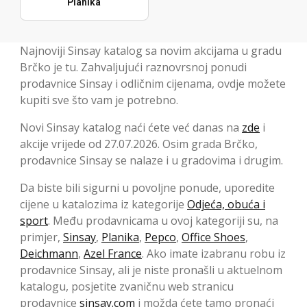
Planika
Najnoviji Sinsay katalog sa novim akcijama u gradu
Brčko je tu. Zahvaljujući raznovrsnoj ponudi
prodavnice Sinsay i odličnim cijenama, ovdje možete
kupiti sve što vam je potrebno.
Novi Sinsay katalog naći ćete već danas na
zde
i
akcije vrijede od 27.07.2026. Osim grada Brčko,
prodavnice Sinsay se nalaze i u gradovima i drugim.
Da biste bili sigurni u povoljne ponude, uporedite
cijene u katalozima iz kategorije
Odjeća, obuća i
sport
. Među prodavnicama u ovoj kategoriji su, na
primjer,
Sinsay
,
Planika
,
Pepco
,
Office Shoes
,
Deichmann
,
Azel France
. Ako imate izabranu robu iz
prodavnice Sinsay, ali je niste pronašli u aktuelnom
katalogu, posjetite zvaničnu web stranicu
prodavnice
sinsay.com
i možda ćete tamo pronaći