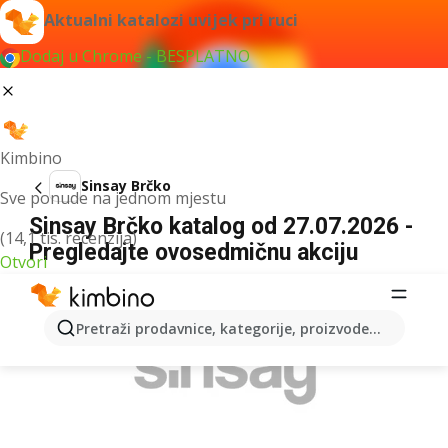
Aktualni katalozi uvijek pri ruci
Dodaj u Chrome - BESPLATNO
Kimbino
Sinsay Brčko
Sve ponude na jednom mjestu
Sinsay Brčko katalog od 27.07.2026 -
(14,1 tis. recenzija)
Pregledajte ovosedmičnu akciju
Otvori
OGLAS
Pretraži prodavnice, kategorije, proizvode...