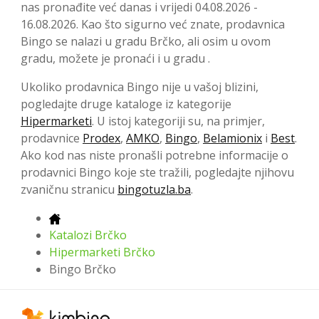
nas pronađite već danas i vrijedi 04.08.2026 -
16.08.2026. Kao što sigurno već znate, prodavnica
Bingo se nalazi u gradu Brčko, ali osim u ovom
gradu, možete je pronaći i u gradu .
Ukoliko prodavnica Bingo nije u vašoj blizini,
pogledajte druge kataloge iz kategorije
Hipermarketi
. U istoj kategoriji su, na primjer,
prodavnice
Prodex
,
AMKO
,
Bingo
,
Belamionix
i
Best
.
Ako kod nas niste pronašli potrebne informacije o
prodavnici Bingo koje ste tražili, pogledajte njihovu
zvaničnu stranicu
bingotuzla.ba
.
Katalozi Brčko
Hipermarketi Brčko
Bingo Brčko