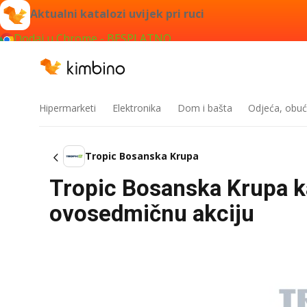
Aktualni katalozi uvijek pri ruci
Dodaj u Chrome - BESPLATNO
Hipermarketi
Elektronika
Dom i bašta
Odjeća, obuć
Tropic Bosanska Krupa
Tropic Bosanska Krupa ka
ovosedmičnu akciju