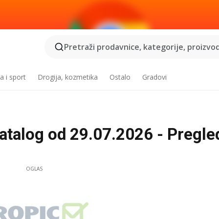
Pretraži prodavnice, kategorije, proizvod
a i sport
Drogija, kozmetika
Ostalo
Gradovi
talog od 29.07.2026 - Pregle
OGLAS