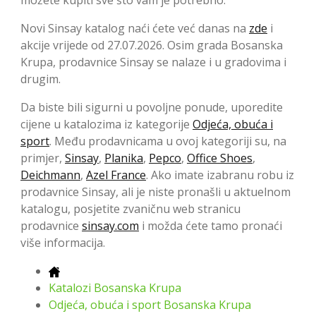
možete kupiti sve što vam je potrebno.
Novi Sinsay katalog naći ćete već danas na
zde
i
akcije vrijede od 27.07.2026. Osim grada Bosanska
Krupa, prodavnice Sinsay se nalaze i u gradovima i
drugim.
Da biste bili sigurni u povoljne ponude, uporedite
cijene u katalozima iz kategorije
Odjeća, obuća i
sport
. Među prodavnicama u ovoj kategoriji su, na
primjer,
Sinsay
,
Planika
,
Pepco
,
Office Shoes
,
Deichmann
,
Azel France
. Ako imate izabranu robu iz
prodavnice Sinsay, ali je niste pronašli u aktuelnom
katalogu, posjetite zvaničnu web stranicu
prodavnice
sinsay.com
i možda ćete tamo pronaći
više informacija.
Katalozi Bosanska Krupa
Odjeća, obuća i sport Bosanska Krupa