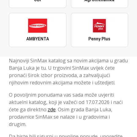
AMBYENTA
Penny Plus
Najnoviji SinMax katalog sa novim akcijama u gradu
Banja Luka je tu. U trgovini SinMax uvijek ćete
pronaći širok izbor proizvoda, a zahvaljujući
njihovim redovnim akcijama možete i uštedjeti.
O povoljnim ponudama vas sada može uvjeriti
aktuelni katalog, koji je važeći od 17.07.2026 i naći
ćete ga direktno
zde
. Osim grada Banja Luka,
prodavnice SinMax se nalaze i u gradovima i
drugim.
Da biste bili sigurni u povoljne ponude, uporedite