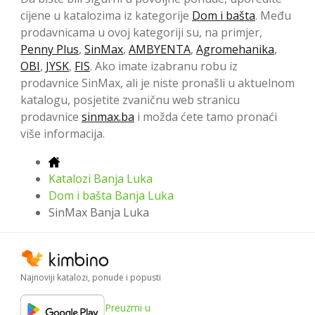
cijene u katalozima iz kategorije
Dom i bašta
. Među
prodavnicama u ovoj kategoriji su, na primjer,
Penny Plus
,
SinMax
,
AMBYENTA
,
Agromehanika
,
OBI
,
JYSK
,
FIS
. Ako imate izabranu robu iz
prodavnice SinMax, ali je niste pronašli u aktuelnom
katalogu, posjetite zvaničnu web stranicu
prodavnice
sinmax.ba
i možda ćete tamo pronaći
više informacija.
Katalozi Banja Luka
Dom i bašta Banja Luka
SinMax Banja Luka
Najnoviji katalozi, ponude i popusti
Preuzmi u