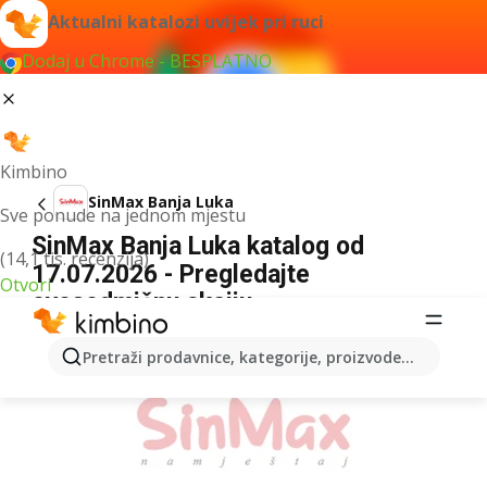
Aktualni katalozi uvijek pri ruci
Dodaj u Chrome - BESPLATNO
Kimbino
SinMax Banja Luka
Sve ponude na jednom mjestu
SinMax Banja Luka katalog od
(14,1 tis. recenzija)
17.07.2026 - Pregledajte
Otvori
ovosedmičnu akciju
OGLAS
Pretraži prodavnice, kategorije, proizvode...