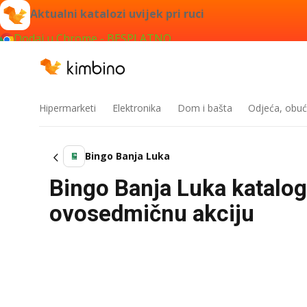
Aktualni katalozi uvijek pri ruci
Dodaj u Chrome - BESPLATNO
Hipermarketi
Elektronika
Dom i bašta
Odjeća, obuć
Bingo Banja Luka
Bingo Banja Luka katalog
ovosedmičnu akciju