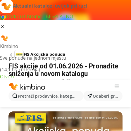
Aktualni katalozi uvijek pri ruci
Dodaj u Chrome - BESPLATNO
Kimbino
FIS Akcijska ponuda
Sve ponude na jednom mjestu
FIS akcije od 01.06.2026 - Pronađite
(14,1 tis. recenzija)
sniženja u novom katalogu
Otvori
OGLAS
Pretraži prodavnice, kategorije, proizvode...
Odaberi grad