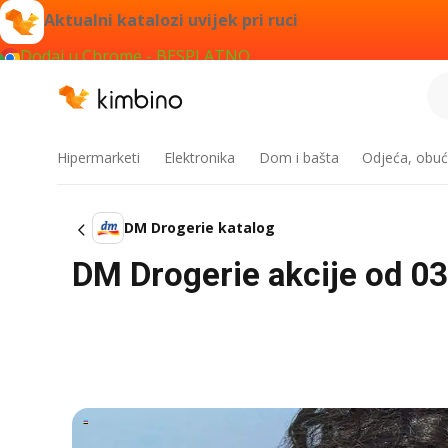
Aktualni katalozi uvijek pri ruci
Dodaj u Chrome - BESPLATNO
Hipermarketi
Elektronika
Dom i bašta
Odjeća, obuć
DM Drogerie katalog
DM Drogerie akcije od 03