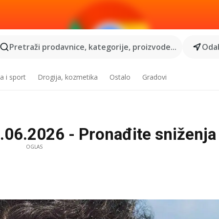
Pretraži prodavnice, kategorije, proizvode...
Odab
a i sport
Drogija, kozmetika
Ostalo
Gradovi
.06.2026 - Pronađite sniženj
OGLAS