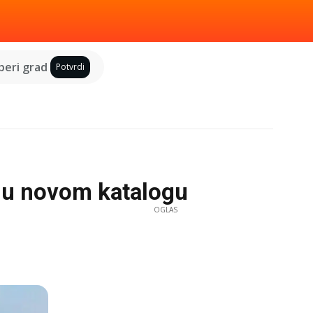
eri grad
Potvrdi
a u novom katalogu
OGLAS