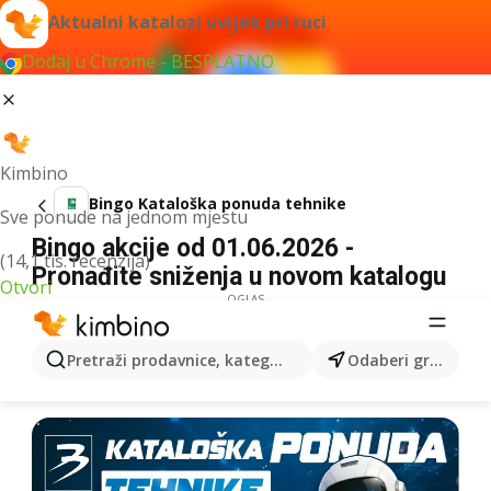
Aktualni katalozi uvijek pri ruci
Dodaj u Chrome - BESPLATNO
Kimbino
Bingo Kataloška ponuda tehnike
Sve ponude na jednom mjestu
Bingo akcije od 01.06.2026 -
(14,1 tis. recenzija)
Pronađite sniženja u novom katalogu
Otvori
OGLAS
Pretraži prodavnice, kategorije, proizvode...
Odaberi grad