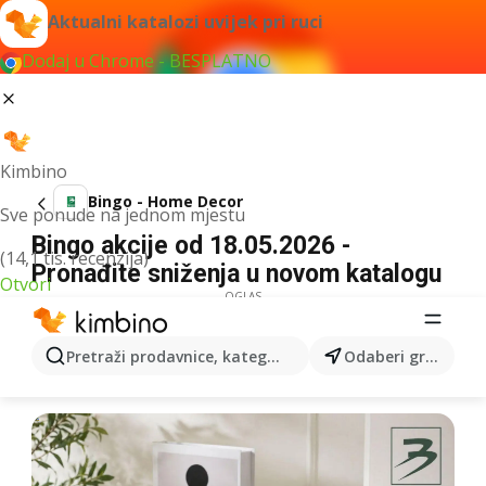
Aktualni katalozi uvijek pri ruci
Dodaj u Chrome - BESPLATNO
Kimbino
Bingo - Home Decor
Sve ponude na jednom mjestu
Bingo akcije od 18.05.2026 -
(14,1 tis. recenzija)
Pronađite sniženja u novom katalogu
Otvori
OGLAS
Pretraži prodavnice, kategorije, proizvode...
Odaberi grad