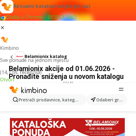
Aktualni katalozi uvijek pri ruci
Dodaj u Chrome - BESPLATNO
Kimbino
Belamionix katalog
Sve ponude na jednom mjestu
Belamionix akcije od 01.06.2026 -
(14,1 tis. recenzija)
Pronađite sniženja u novom katalogu
Otvori
OGLAS
Pretraži prodavnice, kategorije, proizvode...
Odaberi grad