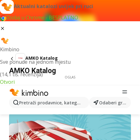
Aktualni katalozi uvijek pri ruci
Dodaj u Chrome - BESPLATNO
Kimbino
AMKO Katalog
Sve ponude na jednom mjestu
AMKO Katalog
(14,1 tis. recenzija)
OGLAS
Otvori
Pretraži prodavnice, kategorije, proizvode...
Odaberi grad